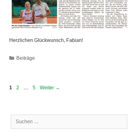
Herzlichen Glückwunsch, Fabian!
Kategorien
Beiträge
Seite
Seite
Seite
1
2
…
5
Weiter
→
Suchen
nach: