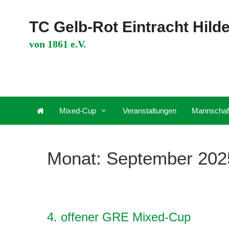
Zum
Inhalt
TC Gelb-Rot Eintracht Hild
springen
von 1861 e.V.
Mixed-Cup
Veranstaltungen
Mannschaf
Monat:
September 202
4. offener GRE Mixed-Cup