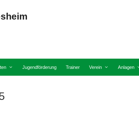
esheim
ten
Jugendförderung
Trainer
Verein
Anlagen
5