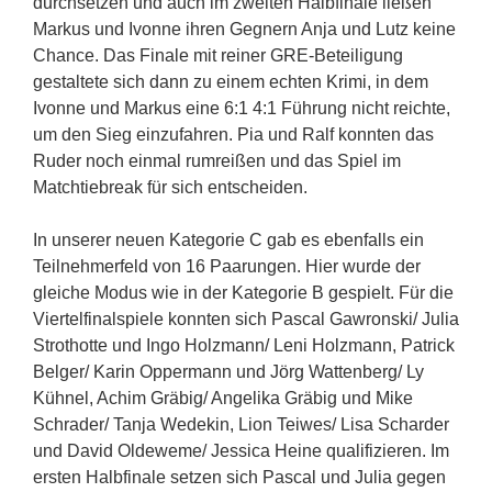
durchsetzen und auch im zweiten Halbfinale ließen
Markus und Ivonne ihren Gegnern Anja und Lutz keine
Chance. Das Finale mit reiner GRE-Beteiligung
gestaltete sich dann zu einem echten Krimi, in dem
Ivonne und Markus eine 6:1 4:1 Führung nicht reichte,
um den Sieg einzufahren. Pia und Ralf konnten das
Ruder noch einmal rumreißen und das Spiel im
Matchtiebreak für sich entscheiden.
In unserer neuen Kategorie C gab es ebenfalls ein
Teilnehmerfeld von 16 Paarungen. Hier wurde der
gleiche Modus wie in der Kategorie B gespielt. Für die
Viertelfinalspiele konnten sich Pascal Gawronski/ Julia
Strothotte und Ingo Holzmann/ Leni Holzmann, Patrick
Belger/ Karin Oppermann und Jörg Wattenberg/ Ly
Kühnel, Achim Gräbig/ Angelika Gräbig und Mike
Schrader/ Tanja Wedekin, Lion Teiwes/ Lisa Scharder
und David Oldeweme/ Jessica Heine qualifizieren. Im
ersten Halbfinale setzen sich Pascal und Julia gegen