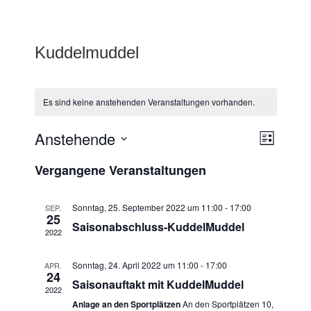
Kuddelmuddel
Es sind keine anstehenden Veranstaltungen vorhanden.
Anstehende
A
V
L
e
n
i
D
Vergangene Veranstaltungen
r
s
a
s
t
a
t
e
i
n
u
Sonntag, 25. September 2022 um 11:00
-
17:00
SEP.
25
c
s
m
Saisonabschluss-KuddelMuddel
2022
t
h
w
a
ä
t
Sonntag, 24. April 2022 um 11:00
-
17:00
APR.
l
h
24
e
Saisonauftakt mit KuddelMuddel
t
2022
l
n
u
Anlage an den Sportplätzen
An den Sportplätzen 10,
e