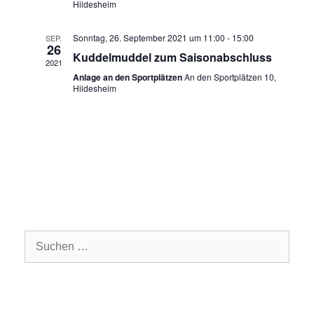
Hildesheim
n
-
n
g
.
N
Sonntag, 26. September 2021 um 11:00
-
15:00
SEP.
A
26
a
Kuddelmuddel zum Saisonabschluss
n
2021
v
s
Anlage an den Sportplätzen
An den Sportplätzen 10,
Hildesheim
i
i
c
g
h
a
t
t
e
n
i
-
o
N
n
a
Suchen
v
nach:
i
g
a
t