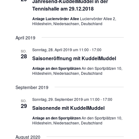
Jahresend-KuddelMuddel in der
N
A
Tennishalle am 29.12.2018
a
n
Anlage Lucienvörder Allee
Lucienvörder Allee 2,
v
s
Hildesheim, Niedersachsen, Deutschland
i
i
c
April 2019
g
h
a
t
Sonntag, 28. April 2019 um 11:00
-
17:00
SO.
28
t
e
Saisoneröffnung mit KuddelMuddel
n
i
Anlage an den Sportplätzen
An den Sportplätzen 10,
-
Hildesheim, Niedersachsen, Deutschland
o
N
n
a
September 2019
v
Sonntag, 29. September 2019 um 11:00
-
17:00
SO.
i
29
Saisonende mit KuddelMuddel
g
a
Anlage an den Sportplätzen
An den Sportplätzen 10,
Hildesheim, Niedersachsen, Deutschland
t
i
August 2020