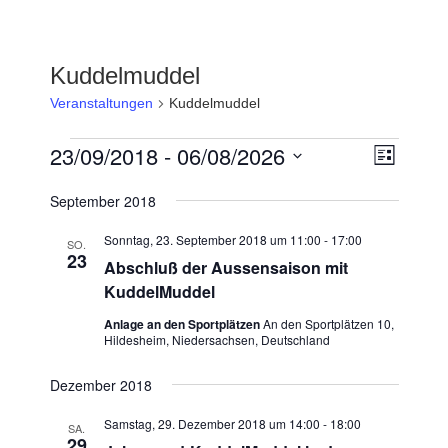
Kuddelmuddel
Veranstaltungen
Kuddelmuddel
Veranstaltungen
23/09/2018
 - 
06/08/2026
A
V
L
e
n
i
D
r
s
September 2018
a
s
t
a
t
e
Sonntag, 23. September 2018 um 11:00
-
17:00
i
SO.
n
u
23
Abschluß der Aussensaison mit
c
s
m
KuddelMuddel
t
h
w
a
Anlage an den Sportplätzen
An den Sportplätzen 10,
ä
t
Hildesheim, Niedersachsen, Deutschland
l
h
e
t
l
Dezember 2018
n
u
e
n
-
n
Samstag, 29. Dezember 2018 um 14:00
-
18:00
SA.
g
29
.